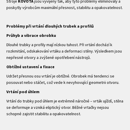
Stroje
KOVOTA
jsou vyvíjeny tak, aby tyto problémy eliminovaly a
poskytly výrobcům maximální přesnost, stabilitu a opakovatelnost.
Problémy při vrtání dlouhých trubek a profilů
Průhyb a vibrace obrobku
Dlouhé trubky a profily mají nízkou tuhost. Při vrtání dochází k
rozkmitání, odskakování vrtáku a deformaci stěny. Výsledkem jsou
nepřesné otvory a zvýšené opotřebení nástrojů.
Obtížné ustavení a fixace
Udržet přesnou osu vrtání je obtížné. Obrobek má tendenci se
posouvat nebo stáčet, což vede k nevyhovující geometrii otvoru.
Vrtání pod úhlem
Vrtání do trubky pod úhlem je extrémně náročné – vrták ujíždí, stěna
se deformuje a vzniká eliptický otvor. Běžné vrtačky nejsou
schopné zajistit stabilitu a opakovatelnost.