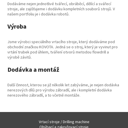
Dodáváme nejen jednotlivé tvářecí, obráběcí, dělící a svářecí
stroje, ale zajišťujeme i dodávku kompletních souborů strojů. V
našem portfoliu je i dodávka robotů.
Výroba
Jsme výrobci speciálního vrtacího stroje, který dodáváme pod
obchodní značkou KOVOTA. Jedná se o stroj, který je vyvinut pro
vrtání trubek pod úhlem, tváření otvorů metodou flowdrill a
výrobě závitů.
Dodávka a montáž
Další činnost, kterou se již několik let zabýváme, je nejen dodávka
nerezových dílů pro výrobu zábradlí, ale i kompletní dodávka
nerezového zábradlí, a to včetně montáže.
Vrtací stroje / Drilling machine
Ohýbací a zakružovací stroje