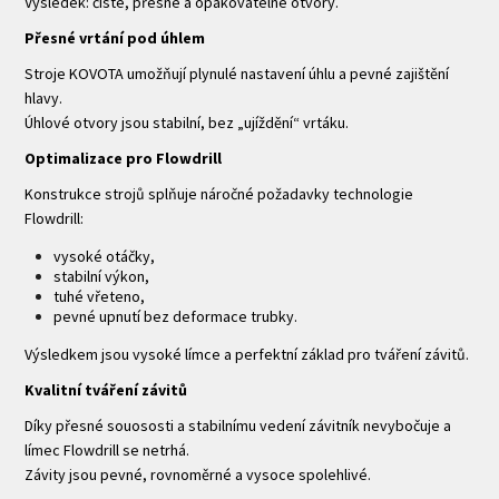
Výsledek: čisté, přesné a opakovatelné otvory.
Přesné vrtání pod úhlem
Stroje KOVOTA umožňují plynulé nastavení úhlu a pevné zajištění
hlavy.
Úhlové otvory jsou stabilní, bez „ujíždění“ vrtáku.
Optimalizace pro Flowdrill
Konstrukce strojů splňuje náročné požadavky technologie
Flowdrill:
vysoké otáčky,
stabilní výkon,
tuhé vřeteno,
pevné upnutí bez deformace trubky.
Výsledkem jsou vysoké límce a perfektní základ pro tváření závitů.
Kvalitní tváření závitů
Díky přesné souososti a stabilnímu vedení závitník nevybočuje a
límec Flowdrill se netrhá.
Závity jsou pevné, rovnoměrné a vysoce spolehlivé.