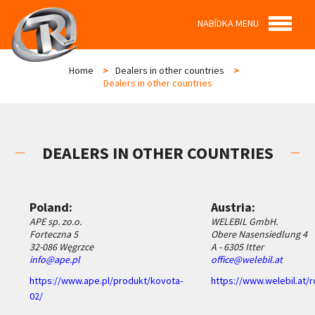
NABÍDKA MENU
Home
>
Dealers in other countries
>
Dealers in other countries
DEALERS IN OTHER COUNTRIES
Poland:
Austria:
APE sp. zo.o.
WELEBIL GmbH.
Forteczna 5
Obere Nasensiedlung 4
32-086 Węgrzce
A - 6305 Itter
info@ape.pl
office@welebil.at
https://www.ape.pl/produkt/kovota-
https://www.welebil.at/
02/