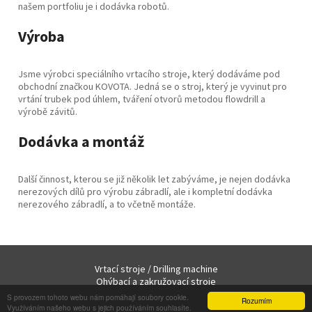
našem portfoliu je i dodávka robotů.
Výroba
Jsme výrobci speciálního vrtacího stroje, který dodáváme pod
obchodní značkou KOVOTA. Jedná se o stroj, který je vyvinut pro
vrtání trubek pod úhlem, tváření otvorů metodou flowdrill a
výrobě závitů.
Dodávka a montáž
Další činnost, kterou se již několik let zabýváme, je nejen dodávka
nerezových dílů pro výrobu zábradlí, ale i kompletní dodávka
nerezového zábradlí, a to včetně montáže.
Vrtací stroje / Drilling machine
Ohýbací a zakružovací stroje
Lisy hydraulické a excentrické
Plazmy a Lasery
S provozem tohoto webu nám pomáhají soubory cookie.
Rozumím
Ostatní stroje
Vrtání profilů
Využíváním našeho webu s jejich používáním souhlasíte.