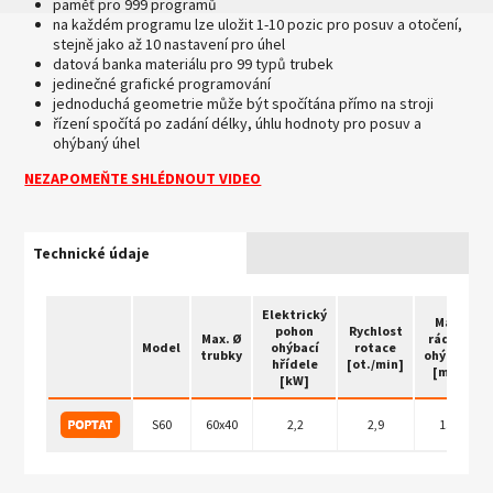
paměť pro 999 programů
na každém programu lze uložit 1-10 pozic pro posuv a otočení,
stejně jako až 10 nastavení pro úhel
datová banka materiálu pro 99 typů trubek
jedinečné grafické programování
jednoduchá geometrie může být spočítána přímo na stroji
řízení spočítá po zadání délky, úhlu hodnoty pro posuv a
ohýbaný úhel
NEZAPOMEŇTE SHLÉDNOUT VIDEO
Technické údaje
Elektrický
Max.
pohon
Rychlost
Max. Ø
rádius
Model
ohýbací
rotace
trubky
ohýbání
hřídele
[ot./min]
[mm]
[kW]
S60
60x40
2,2
2,9
150