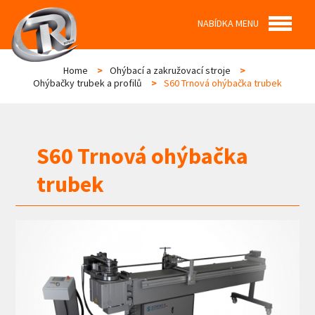
NABÍDKA MENU
Home
>
Ohýbací a zakružovací stroje
>
Ohýbačky trubek a profilů
>
S60 Trnová ohýbačka trubek
S60 Trnová ohýbačka
trubek